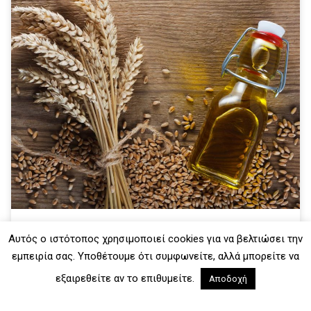
Αυτός ο ιστότοπος χρησιμοποιεί cookies για να βελτιώσει την
ΠΡΟΣΩΠΟ
,
ΣΩΜΑ
,
ΜΕ ΠΡΟΣΜΙΞΕΙΣ ΑΠΛΩΝ
εμπειρία σας. Υποθέτουμε ότι συμφωνείτε, αλλά μπορείτε να
ΥΛΙΚΩΝ
εξαιρεθείτε αν το επιθυμείτε.
Αποδοχή
Μάσκα σύσφιξης και